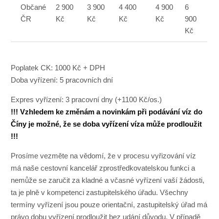
Občané
2 900
3 900
4 400
4 900
6
ČR
Kč
Kč
Kč
Kč
900
Kč
Poplatek CK: 1000 Kč + DPH
Doba vyřízení: 5 pracovních dní
Expres vyřízení: 3 pracovní dny (+1100 Kč/os.)
!!! Vzhledem ke změnám a novinkám při podávání víz do
Číny je možné, že se doba vyřízení víza může prodloužit
!!!
Prosíme vezměte na vědomí, že v procesu vyřizování víz
má naše cestovní kancelář zprostředkovatelskou funkci a
nemůže se zaručit za kladné a včasné vyřízení vaší žádosti,
ta je plně v kompetenci zastupitelského úřadu. Všechny
termíny vyřízení jsou pouze orientační, zastupitelský úřad má
právo dobu vyřízení prodloužit bez udání důvodu. V případě