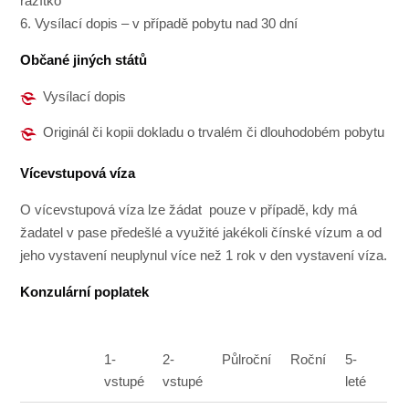
razítko
6. Vysílací dopis – v případě pobytu nad 30 dní
Občané jiných států
Vysílací dopis
Originál či kopii dokladu o trvalém či dlouhodobém pobytu
Vícevstupová víza
O vícevstupová víza lze žádat pouze v případě, kdy má
žadatel v pase předešlé a využité jakékoli čínské vízum a od
jeho vystavení neuplynul více než 1 rok v den vystavení víza.
Konzulární poplatek
1-
2-
Půlroční
Roční
5-
vstupé
vstupé
leté