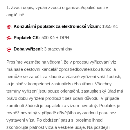
1. Zvací dopis, vydán zvoucí organizací/společností v
angličtině
Konzulární poplatek za elektronické vízum:
1955 Kč
Poplatek CK:
500 Kč + DPH
Doba vyřízení:
3 pracovní dny
Prosíme vezměte na vědomí, že v procesu vyřizování víz
má naše cestovní kancelář zprostředkovatelskou funkci a
nemůže se zaručit za kladné a včasné vyřízení vaší žádosti,
ta je plně v kompetenci zastupitelského úřadu. Všechny
termíny vyřízení jsou pouze orientační, zastupitelský úřad má
právo dobu vyřízení prodloužit bez udání důvodu. V případě
zamítnutí žádosti je poplatek za vízum nevratný. Poplatek je
rovněž nevratný v případě dřívějšího vyzvednutí pasu bez
vystavení víza. Po obdržení pasu si prosíme ihned
zkontrolujte platnost víza a veškeré údaje. Na pozdější