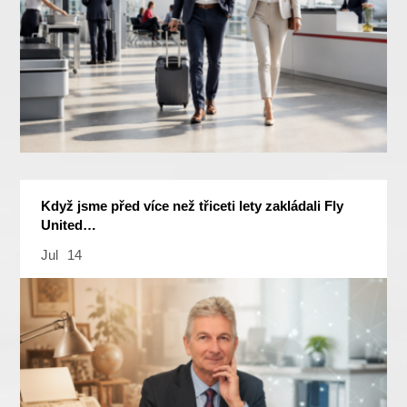
Když jsme před více než třiceti lety zakládali Fly
United…
Jul
14